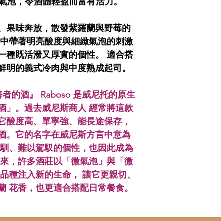
然微氣泡，令酒體輕盈而富有活力。
、果味奔放，散發紫羅蘭與野莓的
甜中帶著明亮酸度與細緻氣泡的刺激
一種既活潑又厚實的個性。 適合搭
鮮明的義式冷肉與中度熟成起司。
or - 航海者的酒』 Raboso 是威尼托的原生
酒」。過去威尼斯商人 經常將這款
它酸度高、單寧強、能長途保存，
酒。它的名字在威尼斯方言中意為
不馴、難以駕馭的個性，也因此成為
年來，許多酒莊以「微氣泡」與「微
老品種注入新的生命， 讓它更親切、
蘭 花香，也更適合搭配日常餐食。