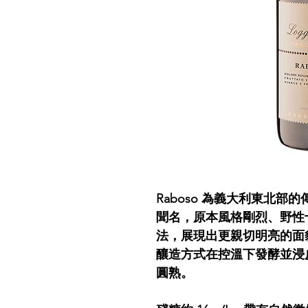
Raboso 為義大利東北
聞名，原本風格剛烈、野性
法，展現出更親切明亮的面貌。 
釀造方式在控溫下發酵並浸
圓熟。