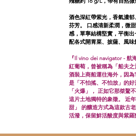
殘糖約 16 g/L，帶有自
酒色深紅帶紫光，香氣濃郁
芬芳。 口感清新柔潤，微
感，單寧結構堅實，平衡出
配各式開胃菜、披薩、風味
『Il vino dei navigat
紅葡萄，曾被稱為「船夫之
酒裝上商船運往海外，因為
是「不怕搖、不怕放」的好
「火爆」， 正如它那桀驁
這片土地獨特的象徵。 近
甜」 的釀造方式為這款古
活潑，保留鮮活酸度與紫羅