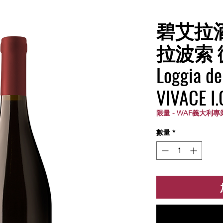
碧艾拉
拉波索
Loggia de
VIVACE I.
限量 - WAF義大利專
數量
*