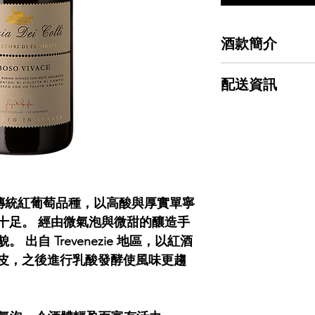
酒款簡介
葡萄品種：100% Rabo
配送資訊
酒精度：11.5%
年份：2024
全站滿$3000免運；
產區：Friuli Venezia G
未滿$3000每箱運費$1
部的傳統紅葡萄品種，以高酸與厚實單寧
十足。 經由微氣泡與微甜的釀造手
出自 Trevenezie 地區，以紅酒
皮，之後進行乳酸發酵使風味更趨